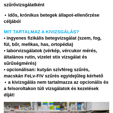
szűrővizsgálatként
•
idős, krónikus betegek állapot-ellenőrzése
céljából
MIT TARTALMAZ A KIVIZSGÁLÁS?
• ingyenes fizikális betegvizsgálat (szem, fog,
fül, bőr, mellkas, has, ortopédia)
• laborvizsgálatok (vérkép, vércukor mérés,
általános rutin, vizelet stix vizsgálat és
sűrűségmérés)
• opcionálisan: kutyán szívféreg szűrés,
macskán FeLv-FIV szűrés egyidejűleg kérhető
•
a kivizsgálás nem tartalmazza az opcionális és
a felsoroltakon túli vizsgálatok és kezelések
díját!