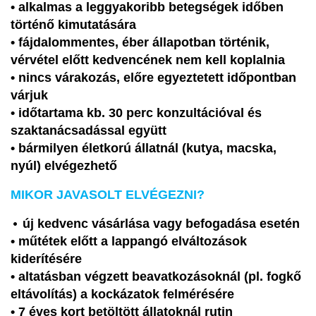
• alkalmas a leggyakoribb betegségek időben
történő kimutatására
• fájdalommentes, éber állapotban történik,
vérvétel előtt kedvencének nem kell koplalnia
• nincs várakozás, előre egyeztetett időpontban
várjuk
• időtartama kb. 30 perc konzultációval és
szaktanácsadással együtt
• bármilyen életkorú állatnál (kutya, macska,
nyúl) elvégezhető
MIKOR JAVASOLT ELVÉGEZNI?
•
új kedvenc vásárlása vagy befogadása esetén
• műtétek előtt a lappangó elváltozások
kiderítésére
• altatásban végzett beavatkozásoknál (pl. fogkő
eltávolítás) a kockázatok felmérésére
• 7 éves kort betöltött állatoknál rutin