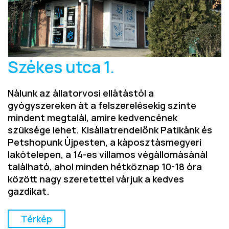
Székes utca 1.
Nálunk az állatorvosi ellátástól a
gyógyszereken át a felszerelésekig szinte
mindent megtalál, amire kedvencének
szüksége lehet. Kisállatrendelőnk Patikánk és
Petshopunk Újpesten, a káposztásmegyeri
lakótelepen, a 14-es villamos végállomásánál
található, ahol minden hétköznap 10-18 óra
között nagy szeretettel várjuk a kedves
gazdikat.
Térkép