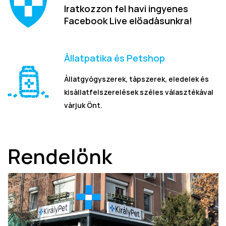
Iratkozzon fel havi ingyenes
Facebook Live előadásunkra!
Állatpatika és Petshop
Állatgyógyszerek, tápszerek, eledelek és
kisállatfelszerelések széles választékával
várjuk Önt.
Rendelőnk