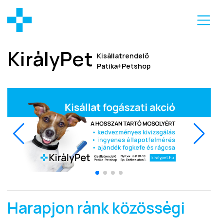
KirályPet
Kisállatrendelő
Patika+Petshop
Harapjon ránk közösségi