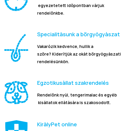
egyezetetett időpontban várjuk
rendelőnkbe.
Specialitásunk a bőrgyógyászat
Vakarózik kedvence, hullik a
szőre? Kiderítjük az okát bőrgyógyászati
rendelésünkön.
Egzotikusállat szakrendelés
Rendelőnk nyúl, tengerimalac és egyéb
kisállatok ellátására is szakosodott.
KirályPet online