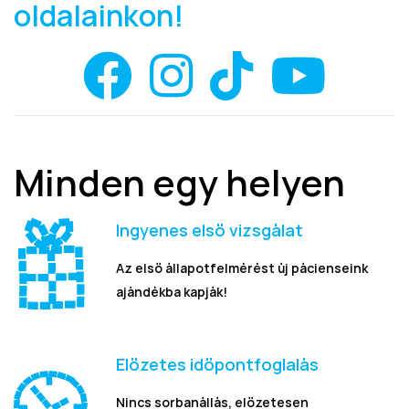
oldalainkon!
Minden egy helyen
Ingyenes első vizsgálat
Az első állapotfelmérést új pácienseink
ajándékba kapják!
Előzetes időpontfoglalás
Nincs sorbanállás, előzetesen